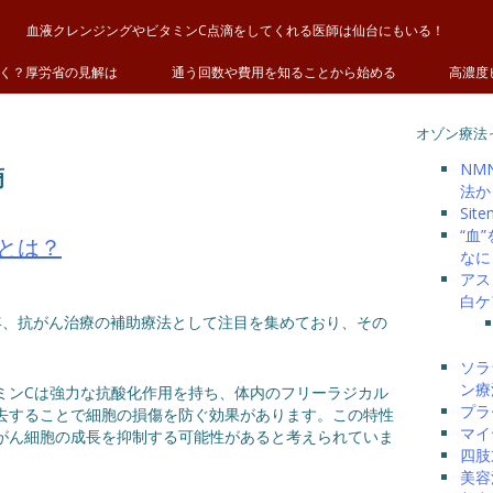
血液クレンジングやビタミンC点滴をしてくれる医師は仙台にもいる！
く？厚労省の見解は
通う回数や費用を知ることから始める
高濃度
オゾン療法
NM
滴
法か
Site
“血
とは？
なに
アス
白ケ
近年、抗がん治療の補助療法として注目を集めており、その
ソラ
ン療
ミンCは強力な抗酸化作用を持ち、体内のフリーラジカル
プラ
去することで細胞の損傷を防ぐ効果があります。この特性
マイ
がん細胞の成長を抑制する可能性があると考えられていま
四肢
美容