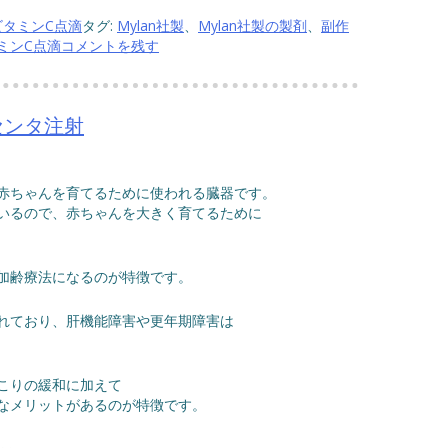
血
液
ビタミンC点滴
タグ:
Mylan社製
、
Mylan社製の製剤
、
副作
ク
ミンC点滴
コメントを残す
レ
ン
ジ
ン
センタ注射
グ
療
法
赤ちゃんを育てるために使われる臓器です。
いるので、赤ちゃんを大きく育てるために
加齢療法になるのが特徴です。
れており、肝機能障害や更年期障害は
こりの緩和に加えて
なメリットがあるのが特徴です。