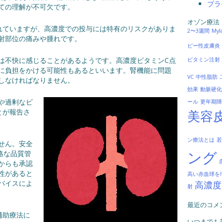
プラ
ての理解が不可欠です。
オゾン療法
れていますが、高濃度での投与には特有のリスクがありま
2〜3週間
My
射部位の痛みや腫れです。
ピー性皮膚炎
は不快に感じることがあるようです。高濃度ビタミンC点
ビタミン注射
に負担をかける可能性もあるといいます。腎機能に問題
VC
中性脂肪
しなければなりません。
効果
動脈硬化
や過剰なビ
ール
更年期障
とが報告さ
美容
ン療法とは
若
せん。安全
ング
格な品質管
からも承認
性があると
高い赤血球を
バイスによ
高濃度
射
最近のコメ
補助療法に
いつまでも