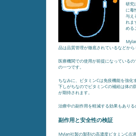
研究
に毒
与え
れま
める
My
品は品質管理が徹底されているなどから
医療機関での使用が前提になっているの
の一つです。
ちなみに、ビタミンCは免疫機能を強化
下しがちなのでビタミンCの補給は体の
が期待されます。
治療中の副作用を軽減する効果もありる
副作用と安全性の検証
Mylan社製の製剤の高濃度ビタミンC