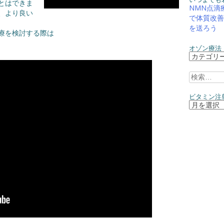
とはできま
NMN点滴
、より良い
で体質改善
を送ろう
療を検討する際は
オゾン療法
オ
ゾ
ン
検
療
索:
法
ビタミン注
ビ
（血
タ
液
ミ
ク
ン
レ
注
ン
射
ジ
と
ン
水
グ）
素
の
点
効
滴
果
と