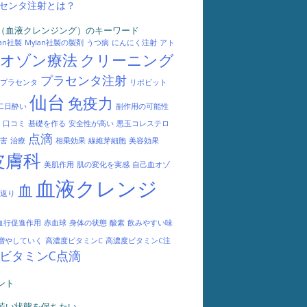
センタ注射とは？
（血液クレンジング）のキーワード
lan社製
Mylan社製の製剤
うつ病
にんにく注射
アト
オゾン療法
クリーニング
プラセンタ注射
プラセンタ
リポビット
仙台
免疫力
二日酔い
副作用の可能性
口コミ
基礎を作る
安全性が高い
悪玉コレステロ
点滴
害
治療
相乗効果
線維芽細胞
美容効果
皮膚科
美肌作用
肌の変化を実感
自己血オゾ
血液クレンジ
血
返り
血行促進作用
赤血球
身体の状態
酸素
飲みやすい味
増やしていく
高濃度ビタミンC
高濃度ビタミンC注
ビタミンC点滴
ント
若い状態を保ちたい