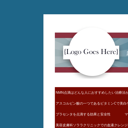
コ
ン
テ
ン
ツ
へ
ス
キ
ッ
プ
NMN点滴はどんな人におすすめしたい治療法
アスコルビン酸の一つであるビタミンCで美白
プラセンタを点滴する効果と安全性
マ
美容皮膚科ソララクリニックでの血液クレンジ