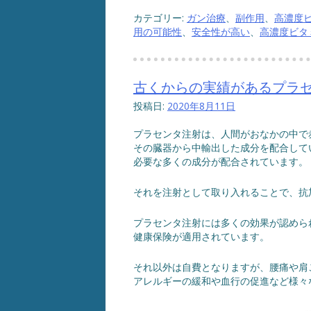
カテゴリー:
ガン治療
、
副作用
、
高濃度
用の可能性
、
安全性が高い
、
高濃度ビタ
古くからの実績があるプラ
投稿日:
2020年8月11日
プラセンタ注射は、人間がおなかの中で
その臓器から中輸出した成分を配合して
必要な多くの成分が配合されています。
それを注射として取り入れることで、抗
プラセンタ注射には多くの効果が認めら
健康保険が適用されています。
それ以外は自費となりますが、腰痛や肩
アレルギーの緩和や血行の促進など様々