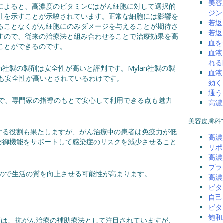
美容
によると、高濃度のビタミンCはがん細胞に対して選択的
ジン
性を示すことが示唆されています。正常な細胞には影響を
若返
ることなくがん細胞にのみダメージを与えることが期待さ
若返
すので、従来の治療法と組み合わせることで治療効果を高
血を
ことができるのです。
血液
れる
lan社製の製剤は安全性が高いと評判です。Mylan社製の製
血液
も安全性が高いとされているわけです。
効く
通う
で、専門家の指導のもとで安心して利用できる点も魅力
高濃
美容皮膚科
する役割も果たしますが、がん治療中の患者は免疫力が低
高濃
防御機能をサポートして感染症のリスクを減少させること
リポ
高濃
プラ
ので生活の質を向上させる可能性が高まります。
高濃
ビタ
自己
ビタ
飽和
点滴は、抗がん治療の補助療法として注目されていますが、