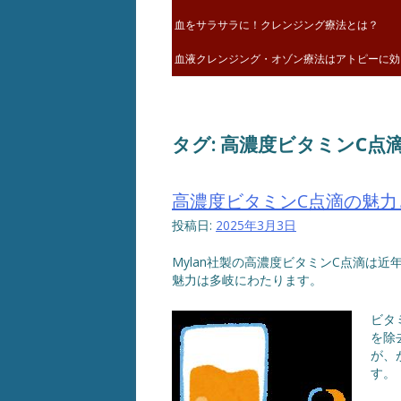
血をサラサラに！クレンジング療法とは？
血液クレンジング・オゾン療法はアトピーに効
タグ:
高濃度ビタミンC点
高濃度ビタミンC点滴の魅力
投稿日:
2025年3月3日
Mylan社製の高濃度ビタミンC点滴は
魅力は多岐にわたります。
ビタ
を除
が、
す。