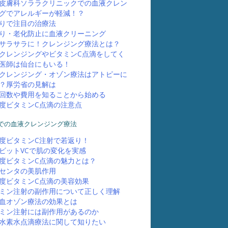
皮膚科ソララクリニックでの血液クレン
グでアレルギーが軽減！？
りで注目の治療法
り・老化防止に血液クリーニング
サラサラに！クレンジング療法とは？
クレンジングやビタミンC点滴をしてく
医師は仙台にもいる！
クレンジング・オゾン療法はアトピーに
？厚労省の見解は
回数や費用を知ることから始める
度ビタミンC点滴の注意点
での血液クレンジング療法
度ビタミンC注射で若返り！
ビットVCで肌の変化を実感
度ビタミンC点滴の魅力とは？
センタの美肌作用
度ビタミンC点滴の美容効果
ミン注射の副作用について正しく理解
血オゾン療法の効果とは
ミン注射には副作用があるのか
水素水点滴療法に関して知りたい