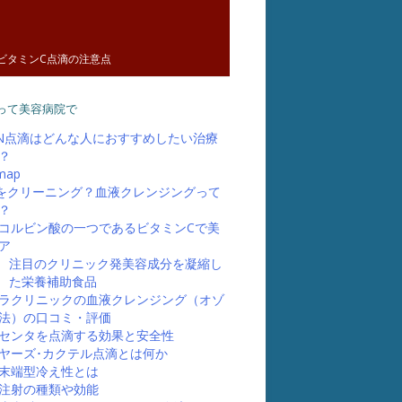
ビタミンC点滴の注意点
って美容病院で
N点滴はどんな人におすすめしたい治療
？
map
”をクリーニング？血液クレンジングって
？
コルビン酸の一つであるビタミンCで美
ア
注目のクリニック発美容成分を凝縮し
た栄養補助食品
ラクリニックの血液クレンジング（オゾ
法）の口コミ・評価
センタを点滴する効果と安全性
ヤーズ･カクテル点滴とは何か
末端型冷え性とは
注射の種類や効能